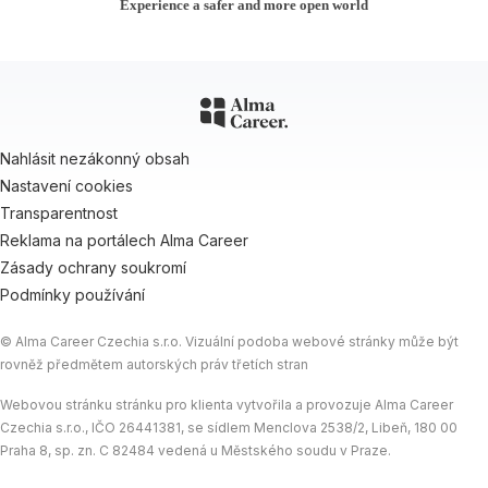
Experience a safer and more open world
Nahlásit nezákonný obsah
Nastavení cookies
Transparentnost
Reklama na portálech Alma Career
Zásady ochrany soukromí
Podmínky používání
© Alma Career Czechia s.r.o. Vizuální podoba webové stránky může být
rovněž předmětem autorských práv třetích stran
Webovou stránku stránku pro klienta vytvořila a provozuje Alma Career
Czechia s.r.o., IČO 26441381, se sídlem Menclova 2538/2, Libeň, 180 00
Praha 8, sp. zn. C 82484 vedená u Městského soudu v Praze.