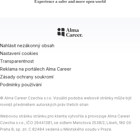
Experience a safer and more open world
Nahlásit nezákonný obsah
Nastavení cookies
Transparentnost
Reklama na portálech Alma Career
Zásady ochrany soukromí
Podmínky používání
© Alma Career Czechia s.r.o. Vizuální podoba webové stránky může být
rovněž předmětem autorských práv třetích stran
Webovou stránku stránku pro klienta vytvořila a provozuje Alma Career
Czechia s.r.o., IČO 26441381, se sídlem Menclova 2538/2, Libeň, 180 00
Praha 8, sp. zn. C 82484 vedená u Městského soudu v Praze.