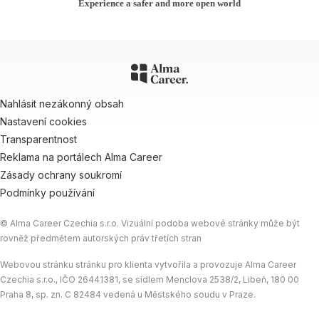
Experience a safer and more open world
Nahlásit nezákonný obsah
Nastavení cookies
Transparentnost
Reklama na portálech Alma Career
Zásady ochrany soukromí
Podmínky používání
© Alma Career Czechia s.r.o. Vizuální podoba webové stránky může být
rovněž předmětem autorských práv třetích stran
Webovou stránku stránku pro klienta vytvořila a provozuje Alma Career
Czechia s.r.o., IČO 26441381, se sídlem Menclova 2538/2, Libeň, 180 00
Praha 8, sp. zn. C 82484 vedená u Městského soudu v Praze.